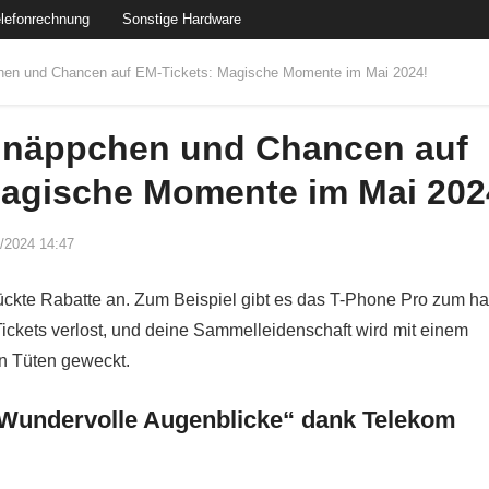
lefonrechnung
Sonstige Hardware
chen und Chancen auf EM-Tickets: Magische Momente im Mai 2024!
hnäppchen und Chancen auf
Magische Momente im Mai 202
/2024 14:47
rückte Rabatte an. Zum Beispiel gibt es das T-Phone Pro zum h
ckets verlost, und deine Sammelleidenschaft wird mit einem
n Tüten geweckt.
Wundervolle Augenblicke“ dank Telekom