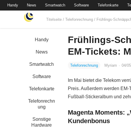
Handy
News
Smartwatch
Software
Telefonkarte
Te
Titelseite
/
Telefonrechnung
/ Frühlings-Schnäpp
Frühlings-Sc
Handy
EM-Tickets: 
News
Smartwatch
Telefonrechnung
Myriam
·
04/05
Software
Im Mai bietet die Telekom ver
Preis. Außerdem werden EM-Ti
Telefonkarte
Fußball-Stickeralbum und zeh
Telefonrechn
ung
Magenta Moments: „
Sonstige
Kundenbonus
Hardware