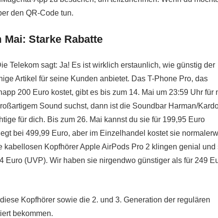
über den QR-Code tun.
Mai: Starke Rabatte
ie Telekom sagt: Ja! Es ist wirklich erstaunlich, wie günstig der
nige Artikel für seine Kunden anbietet. Das T-Phone Pro, das
app 200 Euro kostet, gibt es bis zum 14. Mai um 23:59 Uhr für 
roßartigem Sound suchst, dann ist die Soundbar Harman/Kard
ige für dich. Bis zum 26. Mai kannst du sie für 199,95 Euro
iegt bei 499,99 Euro, aber im Einzelhandel kostet sie normaler
 kabellosen Kopfhörer Apple AirPods Pro 2 klingen genial und 
 274 Euro (UVP). Wir haben sie nirgendwo günstiger als für 249 E
iese Kopfhörer sowie die 2. und 3. Generation der regulären
tiert bekommen.