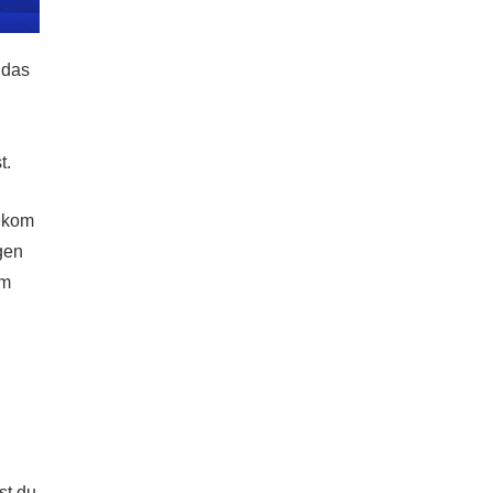
 das
t.
lekom
gen
om
st du