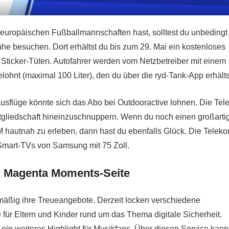
europäischen Fußballmannschaften hast, solltest du unbedingt
he besuchen. Dort erhältst du bis zum 29. Mai ein kostenloses
Sticker-Tüten. Autofahrer werden vom Netzbetreiber mit einem
elohnt (maximal 100 Liter), den du über die ryd-Tank-App erhälts
usflüge könnte sich das Abo bei Outdooractive lohnen. Die Te
-Mitgliedschaft hineinzuschnuppern. Wenn du noch einen großarti
 hautnah zu erleben, dann hast du ebenfalls Glück. Die Telek
 Smart-TVs von Samsung mit 75 Zoll.
r Magenta Moments-Seite
lmäßig ihre Treueangebote. Derzeit locken verschiedene
ür Eltern und Kinder rund um das Thema digitale Sicherheit.
 ein weiteres Highlight für Musikfans. Über diesen Service kann