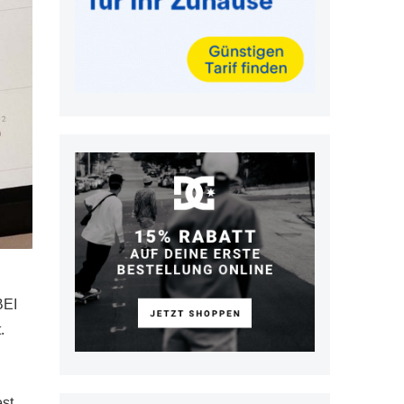
BEI
.
st,