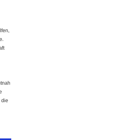
lfen,
e.
ft
utnah
e
 die