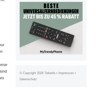
nur
on
weise
sind
© Copyright 2026
Teltarife
•
Impressum
•
uro
Datenschutz