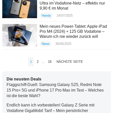
Ultra im Vodafone-Netz – effektiv nur
9,90 € im Monat
Handy
14/07/2025
Mein neues Power-Tablet: Apple iPad
Pro M4 (2024) + 125 GB Vodafone –
Warum ich nie wieder zurück will
News
30/06/2025
Seitennummerierung
1
2
…
18
NÄCHSTE SEITE
der
Beiträge
Die neusten Deals
Flaggschiff-Duell: Samsung Galaxy S25, Redmi Note
15 Pro+ 5G und iPhone 17 Pro Max im Test – Welches
ist die beste Wahl?
Endlich kann ich vorbestellen! Galaxy Z Serie mit
Vodafone GigaMobil Tarif – Mein persönlicher