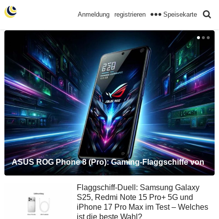
Speisekarte
Anmeldung
registrieren
ASUS ROG Phone 8 (Pro): Gaming-Flaggschiffe von
Flaggschiff-Duell: Samsung Galaxy
ASUS betreten die Bühne
S25, Redmi Note 15 Pro+ 5G und
iPhone 17 Pro Max im Test – Welches
ist die beste Wahl?