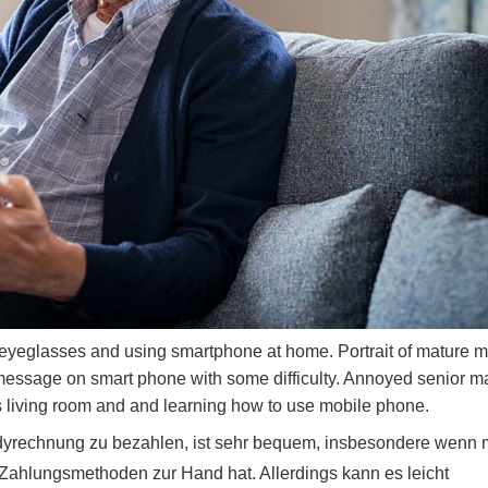
yeglasses and using smartphone at home. Portrait of mature 
 message on smart phone with some difficulty. Annoyed senior m
his living room and and learning how to use mobile phone.
ndyrechnung zu bezahlen, ist sehr bequem, insbesondere wenn
 Zahlungsmethoden zur Hand hat. Allerdings kann es leicht