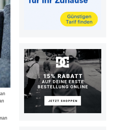
man
an
 man