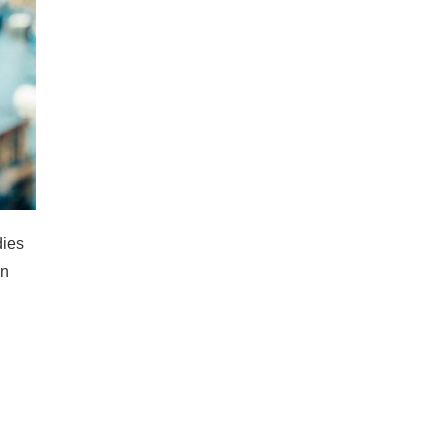
dies
en