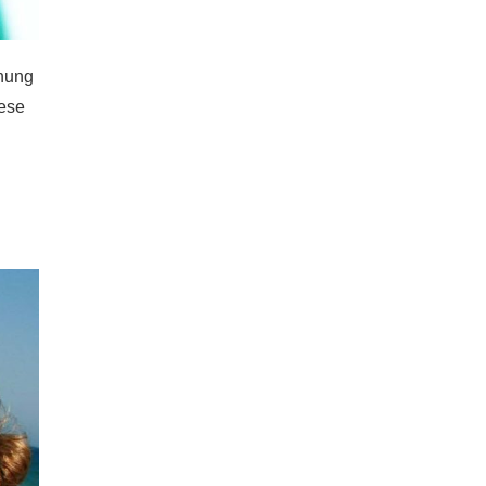
hnung
iese