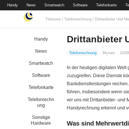
Handy
News
Smartwatch
Software
Telefonkarte
Te
Titelseite
/
Telefonrechnung
/ Drittanbieter Und M
Drittanbieter
Handy
News
Telefonrechnung
Myriam
·
10/08
Smartwatch
In der heutigen digitalen Welt 
Software
zuzugreifen. Diese Dienste k
Bankdienstleistungen reichen.
Telefonkarte
führen, insbesondere wenn si
Telefonrechn
wir uns mit Drittanbieter- un
ung
Handyrechnung erkennt und v
Sonstige
Was sind Mehrwertd
Hardware