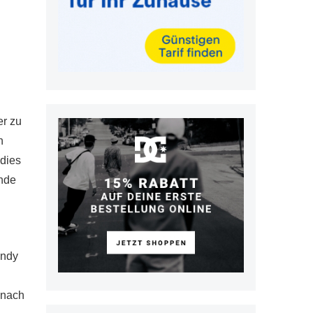
er zu
h
 dies
unde
andy
s nach