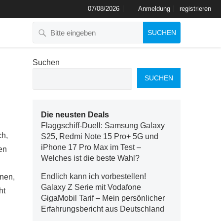
07/08/2026
Anmeldung
registrieren
SUCHEN
Suchen
SUCHEN
Die neusten Deals
Flaggschiff-Duell: Samsung Galaxy
ch,
S25, Redmi Note 15 Pro+ 5G und
iPhone 17 Pro Max im Test –
en
Welches ist die beste Wahl?
Endlich kann ich vorbestellen!
inen,
Galaxy Z Serie mit Vodafone
ht
GigaMobil Tarif – Mein persönlicher
Erfahrungsbericht aus Deutschland