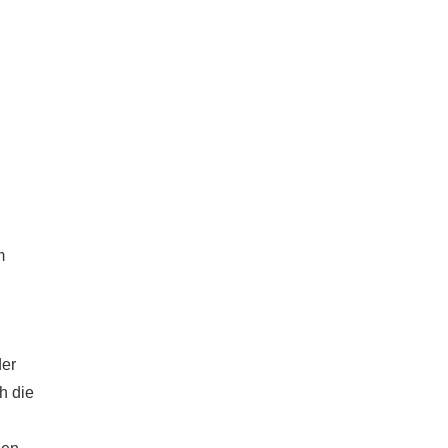
m
der
h die