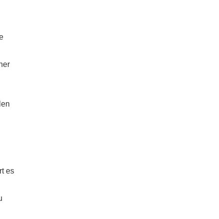
e
her
len
rt es
u