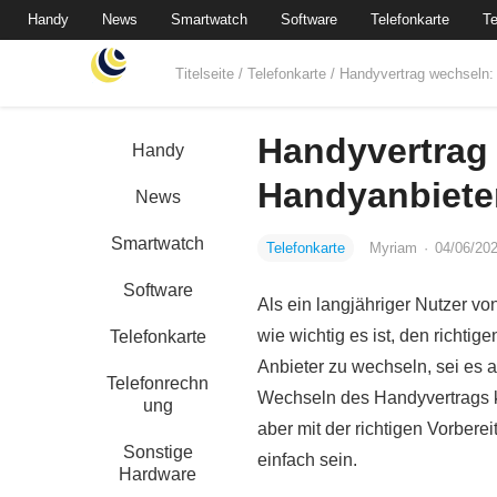
Handy
News
Smartwatch
Software
Telefonkarte
Te
Titelseite
/
Telefonkarte
/ Handyvertrag wechseln:
Handyvertrag 
Handy
Handyanbiete
News
Smartwatch
Telefonkarte
Myriam
·
04/06/20
Software
Als ein langjähriger Nutzer v
wie wichtig es ist, den richt
Telefonkarte
Anbieter zu wechseln, sei es
Telefonrechn
Wechseln des Handyvertrags ka
ung
aber mit der richtigen Vorber
Sonstige
einfach sein.
Hardware