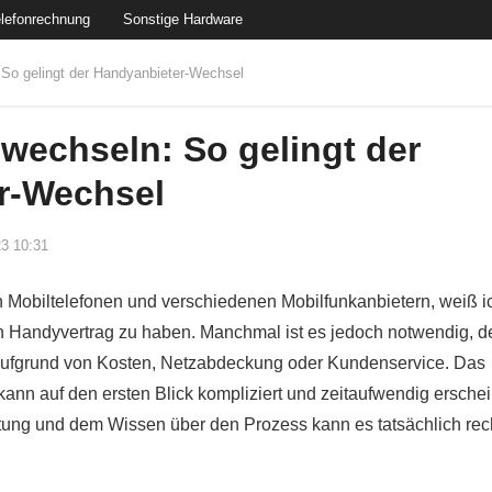
lefonrechnung
Sonstige Hardware
 So gelingt der Handyanbieter-Wechsel
wechseln: So gelingt der
r-Wechsel
23 10:31
on Mobiltelefonen und verschiedenen Mobilfunkanbietern, weiß i
igen Handyvertrag zu haben. Manchmal ist es jedoch notwendig, d
 aufgrund von Kosten, Netzabdeckung oder Kundenservice. Das
nn auf den ersten Blick kompliziert und zeitaufwendig ersche
eitung und dem Wissen über den Prozess kann es tatsächlich rec