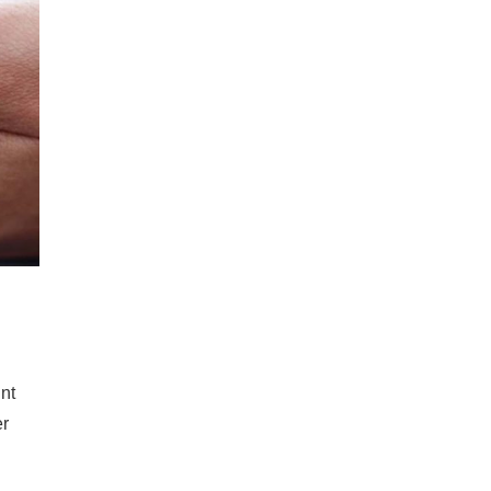
nt
er