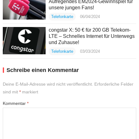
Aufregendes EM2024-Gewinnspiel für
unsere jungen Fans!
Telefonkarte
06/04/2024
congstar X: 50 € für 200 GB Telekom-
LTE – Schnelles Internet für Unterwegs
und Zuhause!
Telefonkarte
03/03/2024
Schreibe einen Kommentar
Deine E-Mail-Adresse wird nicht veröffentlicht.
Erforderliche Felder
sind mit
*
markiert
Kommentar
*