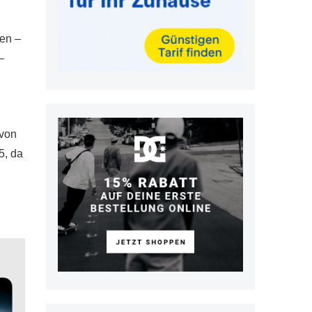
men –
–
 von
5, da