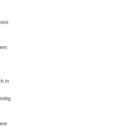
cons
nem
h in
n
nötig
dere