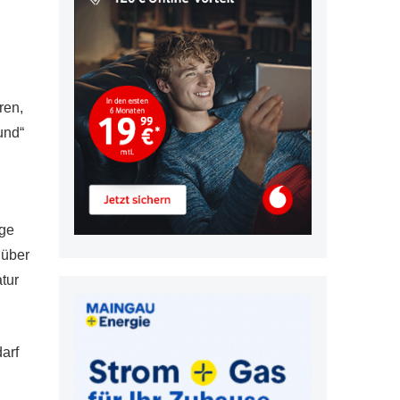
ren,
und“
üge
 über
tur
arf