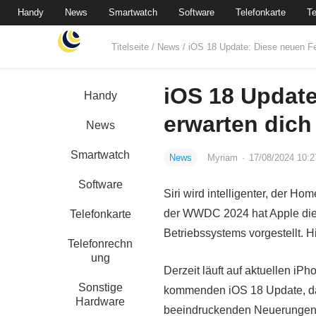
Handy
News
Smartwatch
Software
Telefonkarte
Te
Titelseite
/
News
/ iOS 18 Update: Diese neuen Fe
iOS 18 Update
Handy
erwarten dich
News
Smartwatch
News
Myriam
·
17/08/2024 10:2
Software
Siri wird intelligenter, der H
der WWDC 2024 hat Apple die
Telefonkarte
Betriebssystems vorgestellt. H
Telefonrechn
ung
Derzeit läuft auf aktuellen iP
Sonstige
kommenden iOS 18 Update, das
Hardware
beeindruckenden Neuerungen v