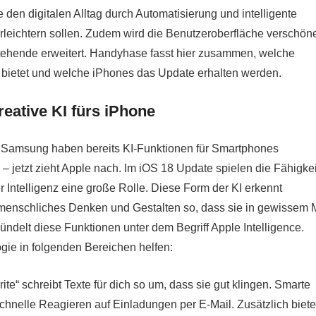
 den digitalen Alltag durch Automatisierung und intelligente
rleichtern sollen. Zudem wird die Benutzeroberfläche verschöne
tehende erweitert. Handyhase fasst hier zusammen, welche
bietet und welche iPhones das Update erhalten werden.
reative KI fürs iPhone
d Samsung haben bereits KI-Funktionen für Smartphones
e – jetzt zieht Apple nach. Im iOS 18 Update spielen die Fähigke
r Intelligenz eine große Rolle. Diese Form der KI erkennt
menschliches Denken und Gestalten so, dass sie in gewissem
bündelt diese Funktionen unter dem Begriff Apple Intelligence.
ogie in folgenden Bereichen helfen:
te“ schreibt Texte für dich so um, dass sie gut klingen. Smarte
schnelle Reagieren auf Einladungen per E-Mail. Zusätzlich biete