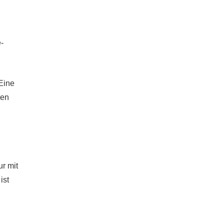
-
 Eine
gen
r mit
ist