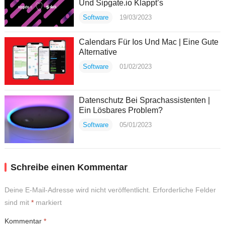
Und Sipgate.io Klappt’s
Software
19/03/2023
Calendars Für Ios Und Mac | Eine Gute
Alternative
Software
01/02/2023
Datenschutz Bei Sprachassistenten |
Ein Lösbares Problem?
Software
05/01/2023
Schreibe einen Kommentar
Deine E-Mail-Adresse wird nicht veröffentlicht.
Erforderliche Felder
sind mit
*
markiert
Kommentar
*