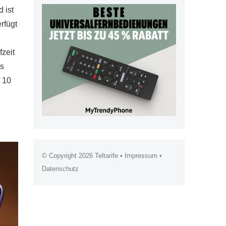
 ist
rfügt
fzeit
as
e 10
© Copyright 2026
Teltarife
•
Impressum
•
Datenschutz