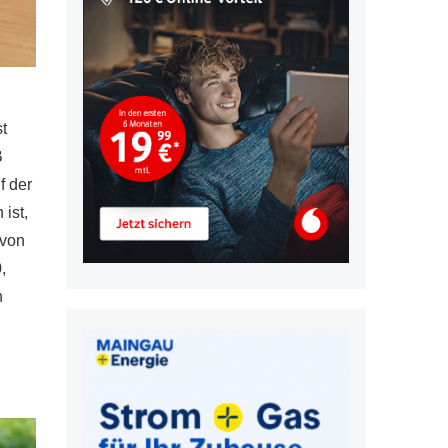
t
B
f der
ist,
 von
,
n