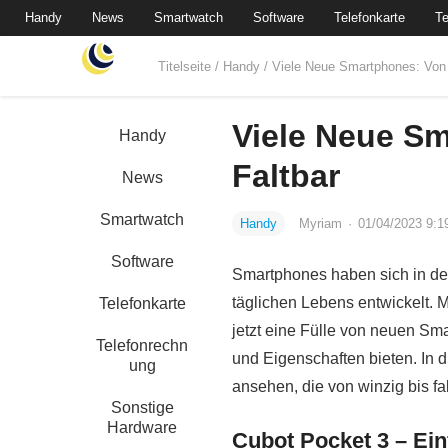
Handy
News
Smartwatch
Software
Telefonkarte
Te
Titelseite
/
Handy
/ Viele Neue Smartphones: Von 
Viele Neue Sm
Handy
Faltbar
News
Smartwatch
Handy
Myriam
·
01/04/2023 9:1
Software
Smartphones haben sich in den
täglichen Lebens entwickelt. 
Telefonkarte
jetzt eine Fülle von neuen Sm
Telefonrechn
und Eigenschaften bieten. In 
ung
ansehen, die von winzig bis fal
Sonstige
Hardware
Cubot Pocket 3 – Ein