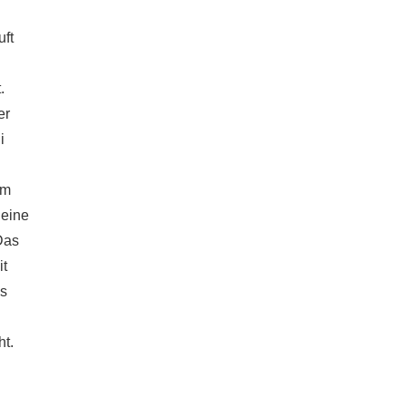
uft
.
er
i
em
 eine
Das
it
as
ht.