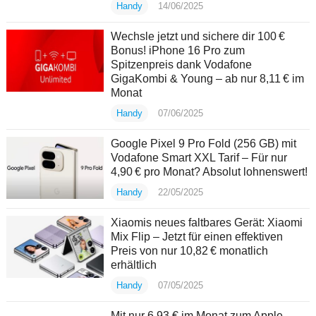
Handy
14/06/2025
Wechsle jetzt und sichere dir 100 €
Bonus! iPhone 16 Pro zum
Spitzenpreis dank Vodafone
GigaKombi & Young – ab nur 8,11 € im
Monat
Handy
07/06/2025
Google Pixel 9 Pro Fold (256 GB) mit
Vodafone Smart XXL Tarif – Für nur
4,90 € pro Monat? Absolut lohnenswert!
Handy
22/05/2025
Xiaomis neues faltbares Gerät: Xiaomi
Mix Flip – Jetzt für einen effektiven
Preis von nur 10,82 € monatlich
erhältlich
Handy
07/05/2025
Mit nur 6,93 € im Monat zum Apple