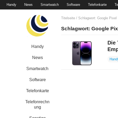
Handy
News
Smartwatch
Software
Telefonkarte
Te
Titelseite
/ Schlagwort:
Google Pixel 
Schlagwort:
Google Pix
Die
Handy
Emp
News
Hand
Smartwatch
Software
Telefonkarte
Telefonrechn
ung