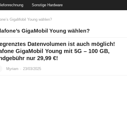
lefonrechnung
Sonstige Hardware
ne’s GigaMobil Young wählen?
afone’s GigaMobil Young wählen?
egrenztes Datenvolumen ist auch möglich!
afone GigaMobil Young mit 5G – 100 GB,
ndgebühr nur 29,99 €!
Myriam
·
23/03/2025