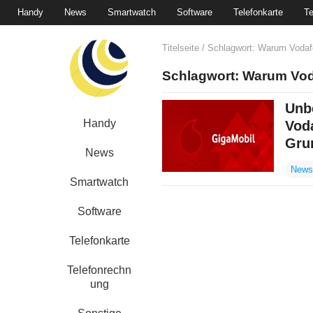
Handy
News
Smartwatch
Software
Telefonkarte
Te
Titelseite
/ Schlagwort:
Warum Vodafo
Schlagwort:
Warum Vod
Unb
Handy
Vod
Gru
News
News
Smartwatch
Software
Telefonkarte
Telefonrechn
ung