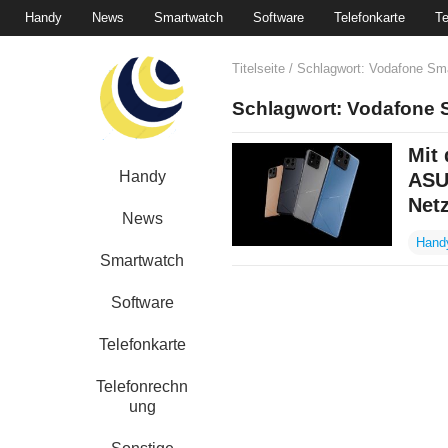
Handy
News
Smartwatch
Software
Telefonkarte
Te
Titelseite
/ Schlagwort:
Vodafone Smar
Schlagwort:
Vodafone S
Mit
Handy
ASUS
Net
News
Hand
Smartwatch
Software
Telefonkarte
Telefonrechn
ung