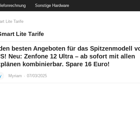
lefonrechnung
Sonstige Hardware
t Lite Tarife
mart Lite Tarife
 den besten Angeboten für das Spitzenmodell v
! Neu: Zenfone 12 Ultra – ab sofort mit allen
zplänen kombinierbar. Spare 16 Euro!
y
Myriam
·
07/03/2025