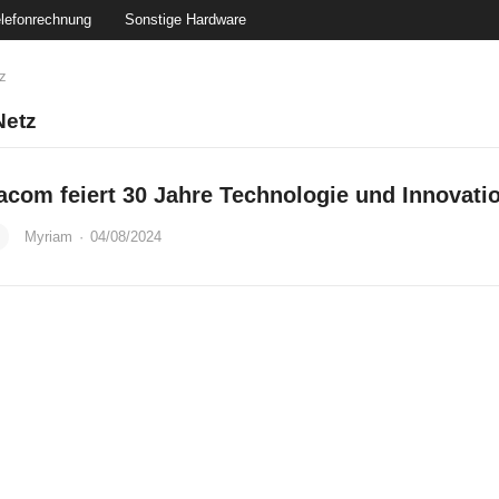
lefonrechnung
Sonstige Hardware
z
etz
acom feiert 30 Jahre Technologie und Innovati
Myriam
·
04/08/2024