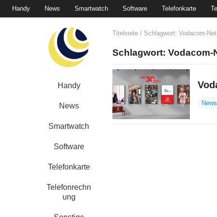
Handy
News
Smartwatch
Software
Telefonkarte
Te
Titelseite
/ Schlagwort:
Vodacom-Net
Schlagwort:
Vodacom-N
Vod
Handy
News
News
Smartwatch
Software
Telefonkarte
Telefonrechn
ung