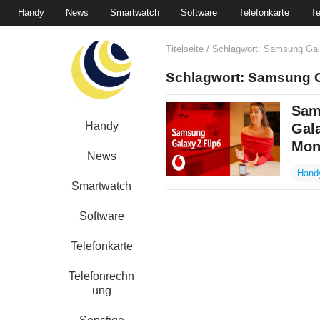
Handy
News
Smartwatch
Software
Telefonkarte
Te
Titelseite
/ Schlagwort:
Samsung Gala
Schlagwort:
Samsung Ga
Sam
Handy
Gala
Mon
News
Hand
Smartwatch
Software
Telefonkarte
Telefonrechn
ung