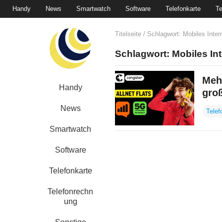
Handy
News
Smartwatch
Software
Telefonkarte
Te
Titelseite
/ Schlagwort:
Mobiles Inter
Schlagwort:
Mobiles In
Meh
Handy
groß
News
Telef
Smartwatch
Software
Telefonkarte
Telefonrechn
ung