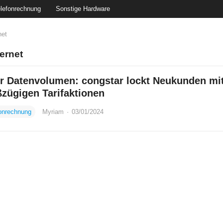
lefonrechnung
Sonstige Hardware
net
ternet
r Datenvolumen: congstar lockt Neukunden mi
zügigen Tarifaktionen
onrechnung
Myriam
·
03/01/2024