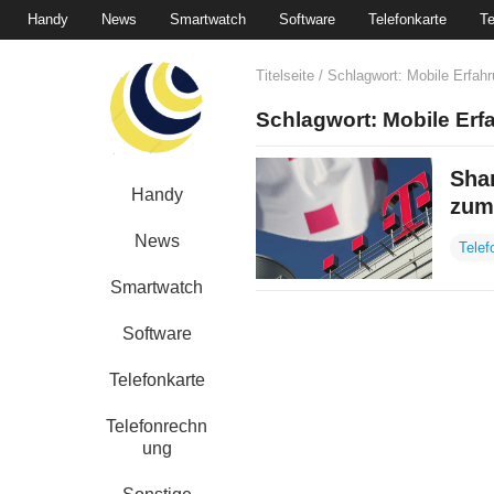
Handy
News
Smartwatch
Software
Telefonkarte
Te
Titelseite
/ Schlagwort:
Mobile Erfah
Schlagwort:
Mobile Erf
Sha
Handy
zum 
News
Telef
Smartwatch
Software
Telefonkarte
Telefonrechn
ung