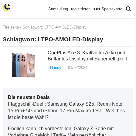
Speisekarte
Anmeldung
registrieren
Titelseite
/ Schlagwort:
LTPO-AMOLED-Display
Schlagwort:
LTPO-AMOLED-Display
OnePlus Ace 3: Kraftvoller Akku und
Brillantes Display mit Superhelligkeit
Handy
01/02/2024
Die neusten Deals
Flaggschiff-Duell: Samsung Galaxy S25, Redmi Note
15 Pro+ 5G und iPhone 17 Pro Max im Test – Welches
ist die beste Wahl?
Endlich kann ich vorbestellen! Galaxy Z Serie mit
Vodafone GigaMobil Tarif – Mein persönlicher