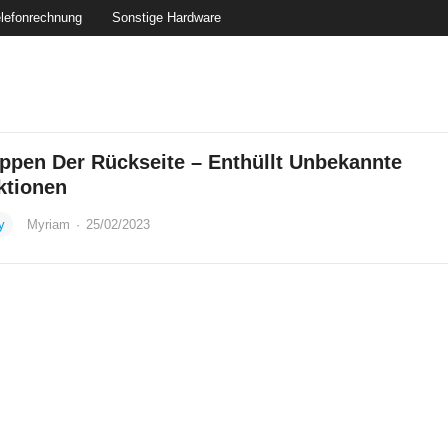
lefonrechnung
Sonstige Hardware
ippen Der Rückseite – Enthüllt Unbekannte
ktionen
y
Myriam
·
25/02/2023