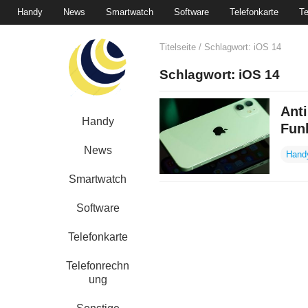
Handy
News
Smartwatch
Software
Telefonkarte
Te
Titelseite
/ Schlagwort:
iOS 14
Schlagwort:
iOS 14
Ant
Handy
Fun
News
Hand
Smartwatch
Software
Telefonkarte
Telefonrechn
ung