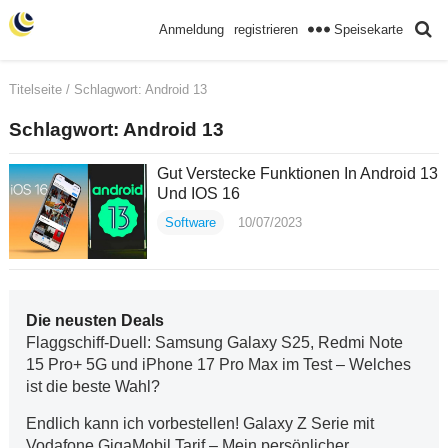
Speisekarte
Anmeldung
registrieren
Titelseite
/ Schlagwort:
Android 13
Schlagwort:
Android 13
Gut Verstecke Funktionen In Android 13
Und IOS 16
Software
10/07/2023
Die neusten Deals
Flaggschiff-Duell: Samsung Galaxy S25, Redmi Note
15 Pro+ 5G und iPhone 17 Pro Max im Test – Welches
ist die beste Wahl?
Endlich kann ich vorbestellen! Galaxy Z Serie mit
Vodafone GigaMobil Tarif – Mein persönlicher