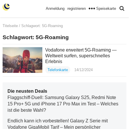
Speisekarte
Anmeldung
registrieren
Titelseite
/ Schlagwort:
5G-Roaming
Schlagwort:
5G-Roaming
Vodafone erweitert 5G-Roaming —
Weltweit surfen, superschnelles
Erlebnis
Telefonkarte
14/12/2024
Die neusten Deals
Flaggschiff-Duell: Samsung Galaxy S25, Redmi Note
15 Pro+ 5G und iPhone 17 Pro Max im Test – Welches
ist die beste Wahl?
Endlich kann ich vorbestellen! Galaxy Z Serie mit
Vodafone GigaMobil Tarif – Mein persönlicher